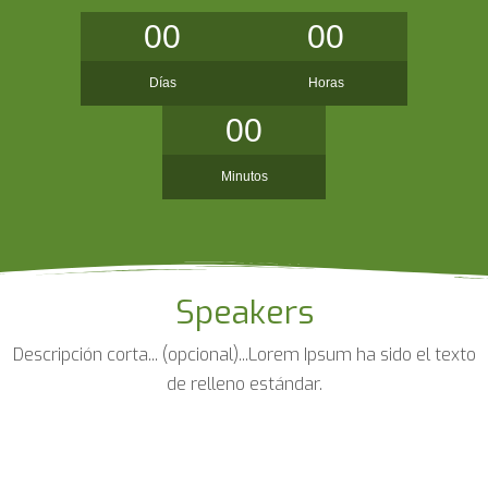
00
00
Días
Horas
00
Minutos
Speakers
Descripción corta... (opcional)...Lorem Ipsum ha sido el texto
de relleno estándar.