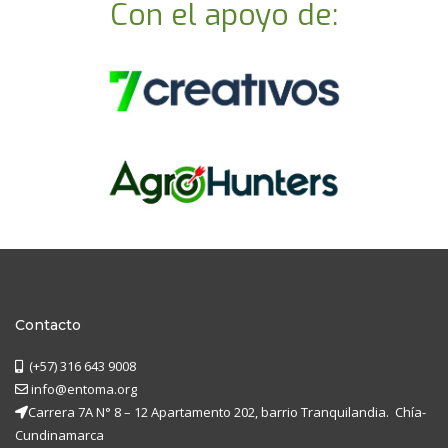
Con el apoyo de:
Contacto
(+57) 316 643 9008
info@entoma.org
Carrera 7A N° 8 – 12 Apartamento 202, barrio Tranquilandia. Chía-
Cundinamarca