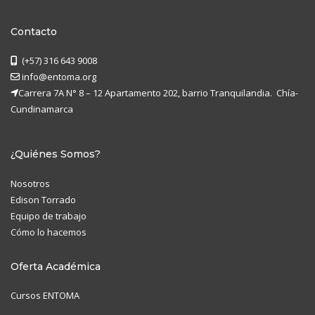
Contacto
(+57) 316 643 9008
info@entoma.org
Carrera 7A N° 8 – 12 Apartamento 202, barrio Tranquilandia. Chía-
Cundinamarca
¿Quiénes Somos?
Nosotros
Edison Torrado
Equipo de trabajo
Cómo lo hacemos
Oferta Académica
Cursos ENTOMA