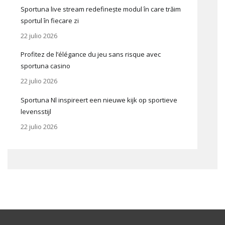
Sportuna live stream redefinește modul în care trăim
sportul în fiecare zi
22 julio 2026
Profitez de l’élégance du jeu sans risque avec
sportuna casino
22 julio 2026
Sportuna Nl inspireert een nieuwe kijk op sportieve
levensstijl
22 julio 2026