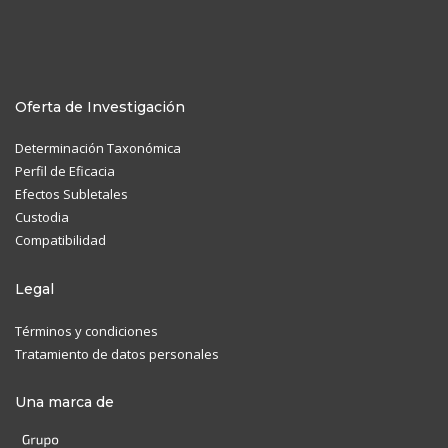
Oferta de Investigación
Determinación Taxonómica
Perfil de Eficacia
Efectos Subletales
Custodia
Compatibilidad
Legal
Términos y condiciones
Tratamiento de datos personales
Una marca de