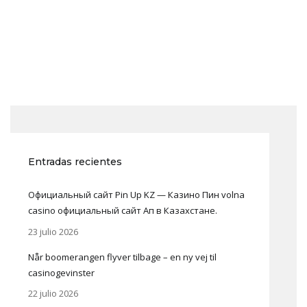
Entradas recientes
Официальный сайт Pin Up KZ — Казино Пин volna
casino официальный сайт Ап в Казахстане.
23 julio 2026
Når boomerangen flyver tilbage – en ny vej til
casinogevinster
22 julio 2026