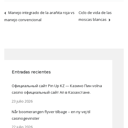
Manejo integrado de la arañita roja vs
Ciclo de vida de las
moscas blancas
manejo convencional
Entradas recientes
Официальный сайт Pin Up KZ — Казино Пин volna
casino официальный сайт Ап в Казахстане.
23 julio 2026
Når boomerangen flyver tilbage – en ny vej til
casinogevinster
22 julio 2026